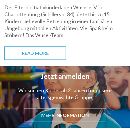
Der Elterninitiativkinderladen Wusel e. V. in
Charlottenburg (Schillerstr. 84) bietet bis zu 15
Kindern liebevolle Betreuung in einer familiären
Umgebung mit tollen Aktivitäten. Viel Spaß beim
Stöbern! Das Wusel-Team
READ MORE
Jetzt anmelden
Wir suchen Kinder ab 2 Jahren für unsere
altersgemischte Gruppe.
MEHR INFORMATION